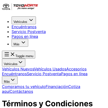
Vehículos
Encuéntranos
Servicio Postventa
Pagos en línea
Más
Toggle menu
Vehículos
Vehículos Nuevos
Vehículos Usados
Accesorios
Encuéntranos
Servicio Postventa
Pagos en línea
Más
Compramos tu vehículo
Financiación
Cotiza
aquí
Contáctanos
Términos y Condiciones