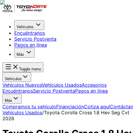
Vehículos
Encuéntranos
Servicio Postventa
Pagos en línea
Más
Toggle menu
Vehículos
Vehículos Nuevos
Vehículos Usados
Accesorios
Encuéntranos
Servicio Postventa
Pagos en línea
Más
Compramos tu vehículo
Financiación
Cotiza aquí
Contácta
Vehículos Usados
/
Toyota Corolla Cross 1.8 Hev Seg Cvt
2026