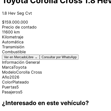
Toyota Corolla Cross 1.8 He
1.8 Hev Seg Cvt
$
159.000.000
Precio de contado
11600 km
Kilometraje
Automática
Transmisión
Combustible
Ver en MercadoLibre →
Consultar por WhatsApp
Información General
Marca
Toyota
Modelo
Corolla Cross
Año
2026
Color
Plateado
Puertas
5
Pasajeros
5
¿Interesado en este vehículo?