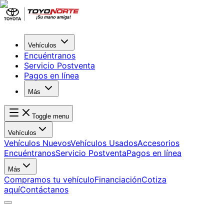
Vehículos
Encuéntranos
Servicio Postventa
Pagos en línea
Más
Toggle menu
Vehículos
Vehículos Nuevos
Vehículos Usados
Accesorios
Encuéntranos
Servicio Postventa
Pagos en línea
Más
Compramos tu vehículo
Financiación
Cotiza
aquí
Contáctanos