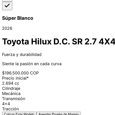
Súper Blanco
2026
Toyota
Hilux
D.C. SR 2.7 4
Fuerza y durabilidad
Siente la pasión en cada curva
$196.500.000 COP
Precio inicial*
2.694 cc
Cilindraje
Mecánica
Transmisión
4x4
Tracción
Cotizar Este Modelo
Agendar Prueba de Manejo