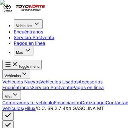
Vehículos
Encuéntranos
Servicio Postventa
Pagos en línea
Más
Toggle menu
Vehículos
Vehículos Nuevos
Vehículos Usados
Accesorios
Encuéntranos
Servicio Postventa
Pagos en línea
Más
Compramos tu vehículo
Financiación
Cotiza aquí
Contácta
Vehículos
/
Hilux
/
D.C. SR 2.7 4X4 GASOLINA MT