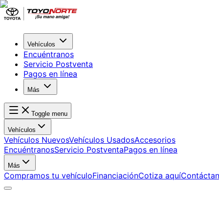
Vehículos
Encuéntranos
Servicio Postventa
Pagos en línea
Más
Toggle menu
Vehículos
Vehículos Nuevos
Vehículos Usados
Accesorios
Encuéntranos
Servicio Postventa
Pagos en línea
Más
Compramos tu vehículo
Financiación
Cotiza aquí
Contácta